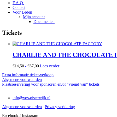
F.A.Q.
Contact
Voor Leden
Mijn account
Documenten
Tickets
CHARLIE AND THE CHOCOLATE 
Prijsklasse:
€
14,50
-
€
67,00
Lees verder
€14,50
Extra informatie ticket-verkoop
tot
Algemene voorwaarden
€67,00
Plaatsreservering voor sponsoren en/of "vriend van" tickets
info@vos-oisterwijk.nl
Algemene voorwaarden
|
Privacy verklaring
Facebook-f
Instagram